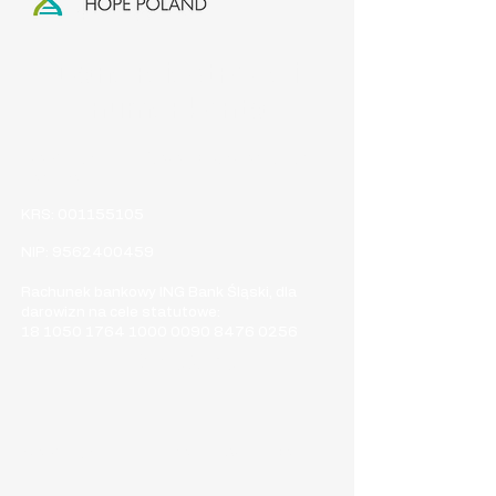
Dane rejestrowe i
numer konta
Stowarzyszenie Myotonic Dystrophy Type 1
Hope Poland
KRS:
001155105
NIP:
9562400459
Rachunek bankowy ING Bank Śląski, dla
darowizn na cele statutowe:
18 1050 1764 1000
0090 8476 0256
Kontakt
E-mail:​
stowarzyszenie.md1.poland@gmail.com