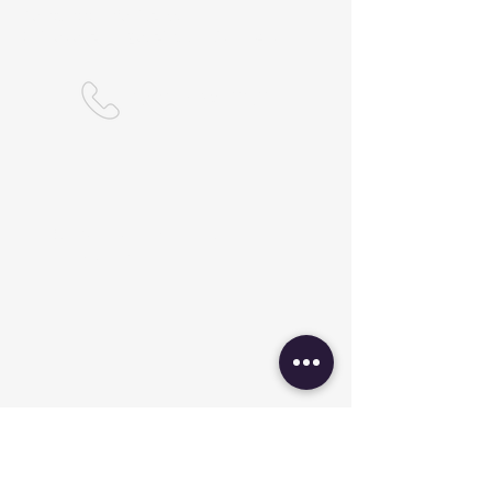
Kontakt telefoniczny:
Dni robocze w godzinach 19:00-20:00
509-732-656
Stowarzyszenie jest
członkiem