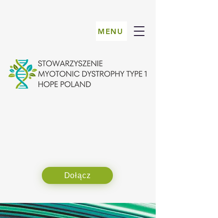
MENU
Choroba nie definiuje nas,
ale to, jak się z nią zmierzymy
Dołącz