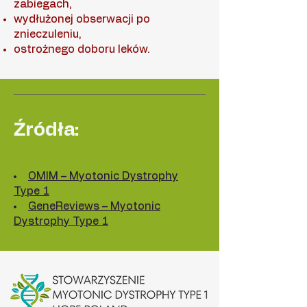
zabiegach,
wydłużonej obserwacji po
znieczuleniu,
ostrożnego doboru leków.
Źródła:
OMIM – Myotonic Dystrophy
Type 1
GeneReviews – Myotonic
Dystrophy Type 1