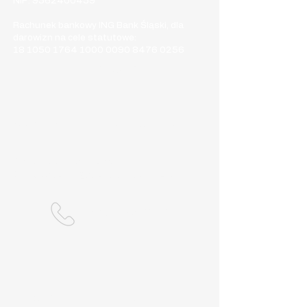
NIP:
9562400459
Rachunek bankowy ING Bank Śląski, dla
darowizn na cele statutowe:
18 1050 1764 1000
0090 8476 0256
Kontakt
E-mail:​
stowarzyszenie.md1.poland@gmail.com
Kontakt telefoniczny:
Dni robocze w godzinach 19:00-20:00
509-732-656
Stowarzyszenie jest