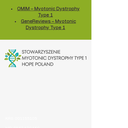
OMIM – Myotonic Dystrophy
Type 1
GeneReviews – Myotonic
Dystrophy Type 1
Dane rejestrowe i
numer konta
Stowarzyszenie Myotonic Dystrophy Type 1
Hope Poland
KRS:
001155105