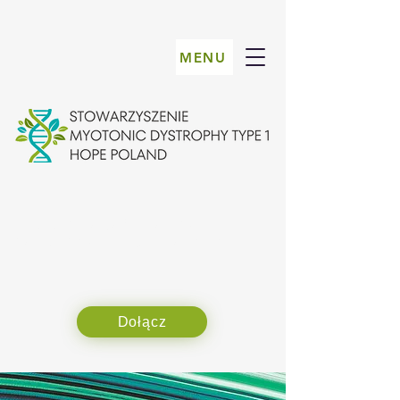
MENU
Choroba nie definiuje nas,
ale to, jak się z nią zmierzymy
Dołącz