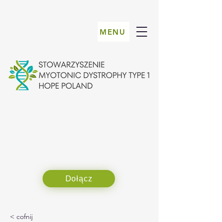
MENU
Choroba nie definiuje nas,
ale to, jak się z nią zmierzymy
Dołącz
< cofnij