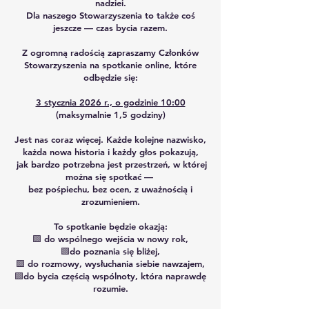
nadziei.
Dla naszego Stowarzyszenia to także coś
jeszcze — czas bycia razem.
Z ogromną radością zapraszamy Członków
Stowarzyszenia na spotkanie online, które
odbędzie się:
3 stycznia 2026 r., o godzinie 10:00
(maksymalnie 1,5 godziny)
Jest nas coraz więcej. Każde kolejne nazwisko,
każda nowa historia i każdy głos pokazują,
jak bardzo potrzebna jest przestrzeń, w której
można się spotkać —
bez pośpiechu, bez ocen, z uważnością i
zrozumieniem.
To spotkanie będzie okazją:
🟩 do wspólnego wejścia w nowy rok,
🟩do poznania się bliżej,
🟩 do rozmowy, wysłuchania siebie nawzajem,
🟩do bycia częścią wspólnoty, która naprawdę
rozumie.