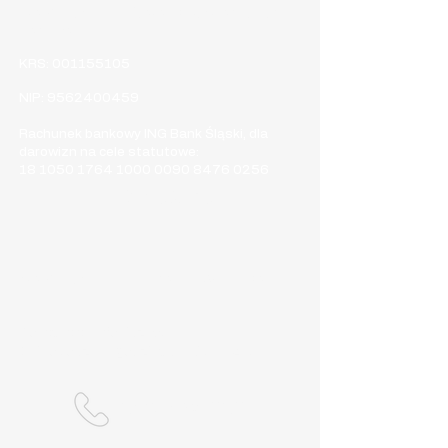
Stowarzyszenie Myotonic Dystrophy Type 1
Hope Poland
KRS:
001155105
NIP:
9562400459
Rachunek bankowy ING Bank Śląski, dla
darowizn na cele statutowe:
18 1050 1764 1000
0090 8476 0256
Kontakt
E-mail:​
stowarzyszenie.md1.poland@gmail.com
Kontakt telefoniczny:
Dni robocze w godzinach 19:00-20:00
509-732-656