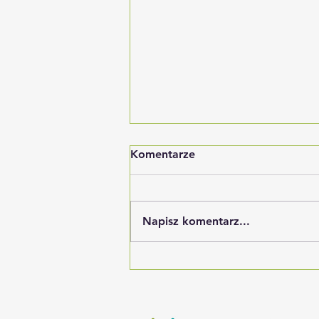
Komentarze
Napisz komentarz...
Warsztaty „Pacjent z
chorobą rzadką w obliczu
wyzwań systemu ochrony
zdrowia w Polsce” -