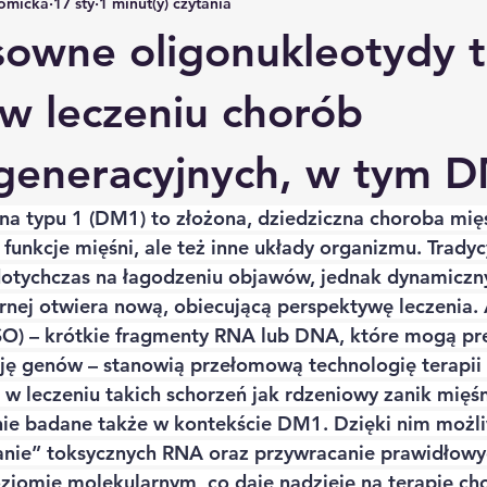
Tomicka
17 sty
1 minut(y) czytania
owne oligonukleotydy 
w leczeniu chorób
generacyjnych, w tym 
na typu 1 (DM1) to złożona, dziedziczna choroba mię
 funkcje mięśni, ale też inne układy organizmu. Tradyc
dotychczas na łagodzeniu objawów, jednak dynamiczn
nej otwiera nową, obiecującą perspektywę leczenia.
SO) – krótkie fragmenty RNA lub DNA, które mogą pre
ę genów – stanowią przełomową technologię terapii 
w leczeniu takich schorzeń jak rdzeniowy zanik mięśni
nie badane także w kontekście DM1. Dzięki nim możli
nie” toksycznych RNA oraz przywracanie prawidłowy
ziomie molekularnym, co daje nadzieję na terapię ch