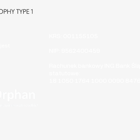
Dane rejestrowe i
(DM1)
Stowarzyszenie Myotonic Dystr
KRS: 001155105
jest
NIP: 9562400459
Rachunek bankowy ING Bank Śląsk
statutowe:
18 1050 1764 1000 0090 847
Kontakt
E-mail:​
stowarzyszenie.md1.poland@g