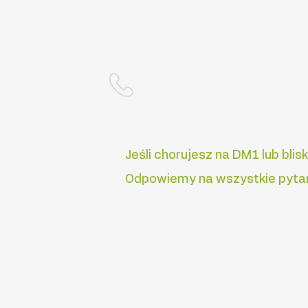
Kontakt telefoniczny:
Dni robocze w godzinach 19
509-732-656
Jeśli chorujesz na DM1 lub bli
Odpowiemy na wszystkie pytan
Informacje
Statut Stowarzyszenia
Po