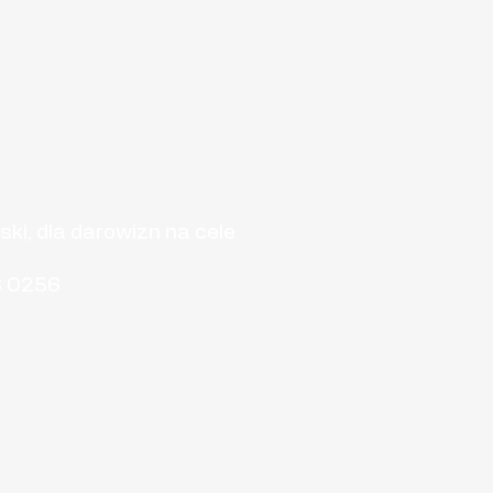
 numer konta
ophy Type 1 Hope Poland
i, dla darowizn na cele
6 0256
mail.com