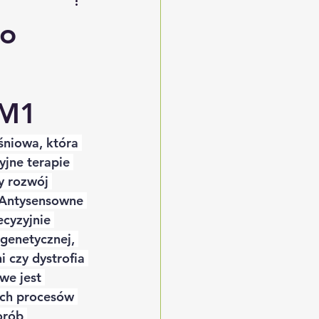
to
DM1
śniowa, która 
yjne terapie 
y rozwój 
 Antysensowne 
cyzyjnie 
genetycznej, 
 czy dystrofia 
we jest 
ch procesów 
orób 