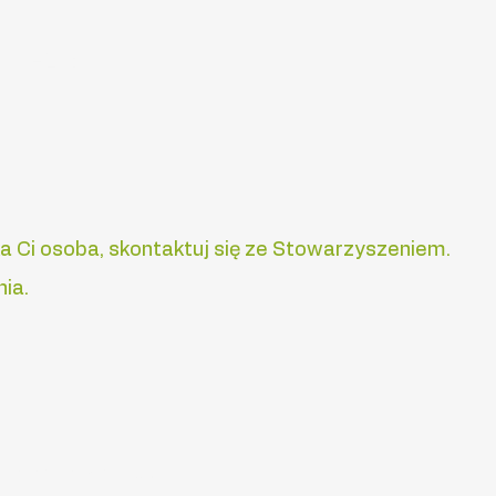
:00-20:00
ska Ci osoba, skontaktuj się ze Stowarzyszeniem.
ia.
lityka prywatności