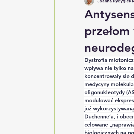
Joanna Rydygier-
Antysens
przełom 
neurode
Dystrofia miotonicz
wpływa nie tylko na
koncentrowały się 
medycyny molekular
oligonukleotydy (A
modulować ekspresj
już wykorzystywaną 
Duchenne’a, i obec
celowane „naprawia
biologicznych na po